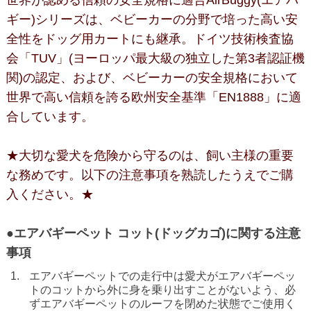
ギー)シリーズは、ベビーカーの分野で培った高い安
全性をドッグ用カートにも継承。ドイツ技術検査協
会「TUV」(ヨーロッパ最大級の独立した第3者認証機
関)の認定、および、ベビーカーの安全規格において
世界で高い信頼を誇る欧州安全基準「EN1888」に適
合しています。
★大切な愛犬を危険から守るのは、飼い主様の重要
な務めです。以下の注意事項を熟読したうえでご購
入ください。★
●エアバギーペット コット(ドッグカゴ)に関する注意
事項
エアバギーペットでの走行中は愛犬がエアバギーペッ
トのコットから外に身を乗り出すことがないよう、必
ずエアバギーペットのルーフを閉めた状態でご使用く