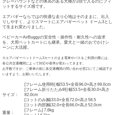
グレーハウンド
などの体高のある犬種が2頭で入るのにフィ
ットするサイズ感です。
エアバギーならではの快適な走り心地はそのままに、出入
りしやすく、よりスマートにエアバギーペット ドーム3とし
て生まれ変わりました。
ベビーカーAirBuggyの安全性・操作性・耐久性への追求
を、犬用ペットカートにも継承。愛犬と一緒のおでかけシ
ーンに大活躍。
※エアバギーペットドーム3カートのまま電車やバスをご利用の際には、
各公共交通機関によって対応や基準が変わってきます。
お手数ですが、ご乗車の前に各交通機関の問い合わせ窓口にてご確認下さ
いますよう、お願いいたします。
[フレーム使用時] 幅53.5×全長96.0×高さ99.0cm
[フレーム折りたたみ時] 幅53.5×全長30.0×高さ
サイズ：
82.0cm
[コットのみ]幅33.0×全長72.0×高さ58.5
[コット内部]幅32.0×全長66.0×高さ52.0cm
[フレーム] 7.8kg
重量：