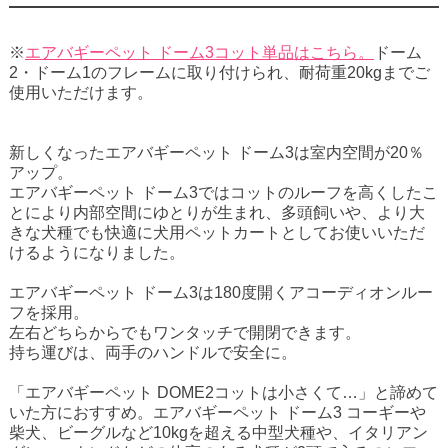
※
エアバギーペット ドーム3コット単品はこちら。
ドーム
2・ドーム1のフレームに取り付けられ、耐荷重20kgまでご
使用いただけます。
新しくなった
エアバギーペット
ドーム3
は室内空間が20％
アップ。
エアバギーペット ドーム3ではコットのルーフを高くしたこ
とにより内部空間にゆとりが生まれ、多頭飼いや、より大
きな犬種でも快適に
犬用ペットカート
としてお使いいただ
けるようになりました。
エアバギーペット ドーム3は180度開くアコーディオンルー
フを採用。
左右どちらからでもワンタッチで開閉できます。
持ち運びは、両手のハンドルで安全に。
「エアバギーペット DOME2コットは小さくて…」と諦めて
いた方におすすめ。エアバギーペット ドーム3
コーギー
や
柴犬
、
ビーグル
など10kgを超える中型犬種や、
イタリアン