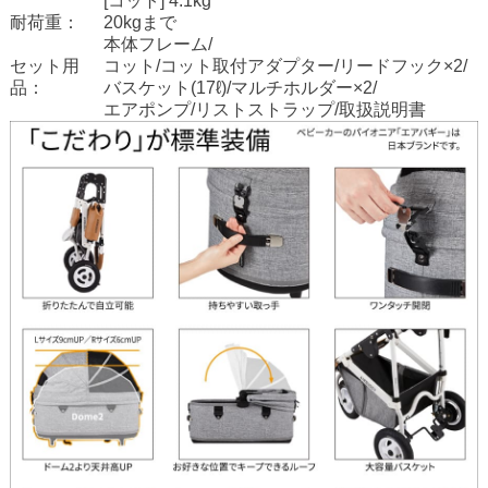
[コット] 4.1kg
耐荷重：
20kgまで
本体フレーム/
セット用
コット/コット取付アダプター/リードフック×2/
品：
バスケット(17ℓ)/マルチホルダー×2/
エアポンプ/リストストラップ/取扱説明書