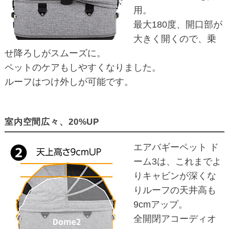
用。
最大180度、開口部が
大きく開くので、乗
せ降ろしがスムーズに。
ペットのケアもしやすくなりました。
ルーフはつけ外しが可能です。
室内空間広々、20%UP
エアバギーペット ド
ーム3は、これまでよ
りキャビンが深くな
りルーフの天井高も
9cmアップ。
全開閉アコーディオ