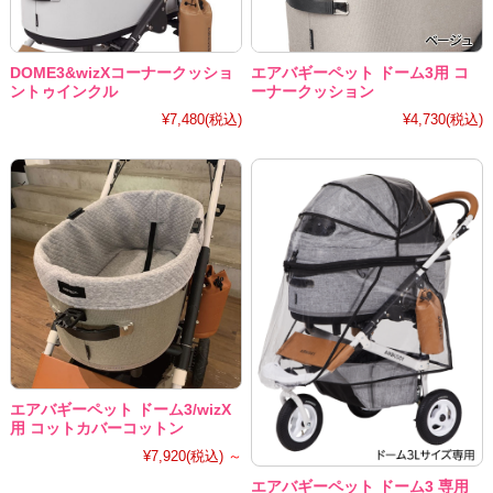
DOME3&wizXコーナークッショ
エアバギーペット ドーム3用 コ
ントゥインクル
ーナークッション
¥7,480
(税込)
¥4,730
(税込)
エアバギーペット ドーム3/wizX
用 コットカバーコットン
¥7,920
(税込)
～
エアバギーペット ドーム3 専用