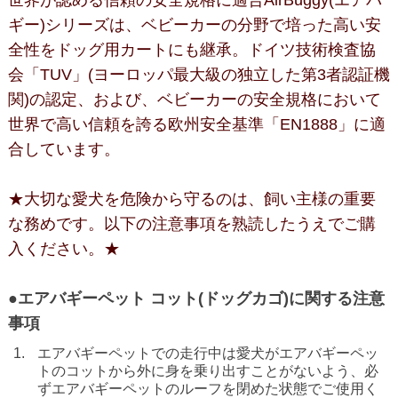
ギー)シリーズは、ベビーカーの分野で培った高い安
全性をドッグ用カートにも継承。ドイツ技術検査協
会「TUV」(ヨーロッパ最大級の独立した第3者認証機
関)の認定、および、ベビーカーの安全規格において
世界で高い信頼を誇る欧州安全基準「EN1888」に適
合しています。
★大切な愛犬を危険から守るのは、飼い主様の重要
な務めです。以下の注意事項を熟読したうえでご購
入ください。★
●エアバギーペット コット(ドッグカゴ)に関する注意
事項
エアバギーペットでの走行中は愛犬がエアバギーペッ
トのコットから外に身を乗り出すことがないよう、必
ずエアバギーペットのルーフを閉めた状態でご使用く