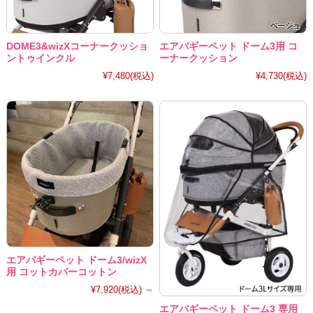
DOME3&wizXコーナークッショ
エアバギーペット ドーム3用 コ
ントゥインクル
ーナークッション
¥7,480
(税込)
¥4,730
(税込)
エアバギーペット ドーム3/wizX
用 コットカバーコットン
¥7,920
(税込)
～
エアバギーペット ドーム3 専用