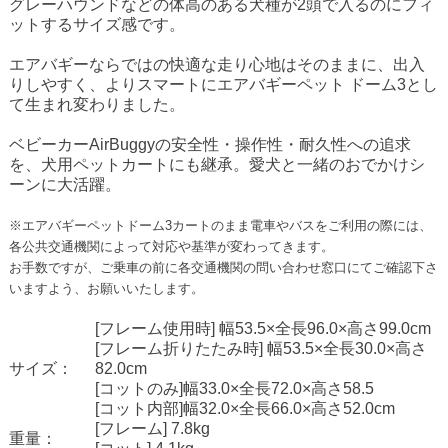
グレーハウンド
などの体高のある犬種が2頭で入るのにフィ
ットするサイズ感です。
エアバギーならではの快適な走り心地はそのままに、出入
りしやすく、よりスマートにエアバギーペット ドーム3とし
て生まれ変わりました。
ベビーカーAirBuggyの安全性・操作性・耐久性への追求
を、犬用ペットカートにも継承。愛犬と一緒のおでかけシ
ーンに大活躍。
※エアバギーペットドーム3カートのまま電車やバスをご利用の際には、
各公共交通機関によって対応や基準が変わってきます。
お手数ですが、ご乗車の前に各交通機関の問い合わせ窓口にてご確認下さ
いますよう、お願いいたします。
[フレーム使用時] 幅53.5×全長96.0×高さ99.0cm
[フレーム折りたたみ時] 幅53.5×全長30.0×高さ
サイズ：
82.0cm
[コットのみ]幅33.0×全長72.0×高さ58.5
[コット内部]幅32.0×全長66.0×高さ52.0cm
[フレーム] 7.8kg
重量：