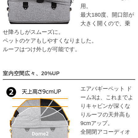
用。
最大180度、開口部が
大きく開くので、乗
せ降ろしがスムーズに。
ペットのケアもしやすくなりました。
ルーフはつけ外しが可能です。
室内空間広々、20%UP
エアバギーペット ド
ーム3は、これまでよ
りキャビンが深くな
りルーフの天井高も
9cmアップ。
全開閉アコーディオ