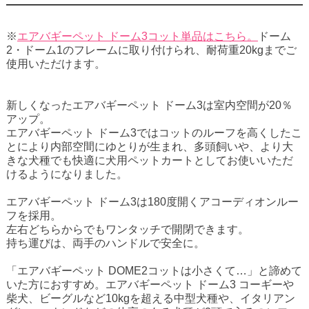
※
エアバギーペット ドーム3コット単品はこちら。
ドーム
2・ドーム1のフレームに取り付けられ、耐荷重20kgまでご
使用いただけます。
新しくなった
エアバギーペット
ドーム3
は室内空間が20％
アップ。
エアバギーペット ドーム3ではコットのルーフを高くしたこ
とにより内部空間にゆとりが生まれ、多頭飼いや、より大
きな犬種でも快適に
犬用ペットカート
としてお使いいただ
けるようになりました。
エアバギーペット ドーム3は180度開くアコーディオンルー
フを採用。
左右どちらからでもワンタッチで開閉できます。
持ち運びは、両手のハンドルで安全に。
「エアバギーペット DOME2コットは小さくて…」と諦めて
いた方におすすめ。エアバギーペット ドーム3
コーギー
や
柴犬
、
ビーグル
など10kgを超える中型犬種や、
イタリアン