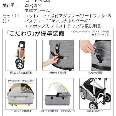
[コット] 4.1kg
耐荷重：
20kgまで
本体フレーム/
セット用
コット/コット取付アダプター/リードフック×2/
品：
バスケット(17ℓ)/マルチホルダー×2/
エアポンプ/リストストラップ/取扱説明書