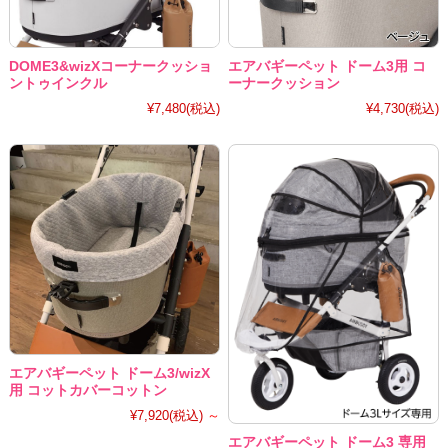
DOME3&wizXコーナークッショ
エアバギーペット ドーム3用 コ
ントゥインクル
ーナークッション
¥7,480
(税込)
¥4,730
(税込)
エアバギーペット ドーム3/wizX
用 コットカバーコットン
¥7,920
(税込)
～
エアバギーペット ドーム3 専用