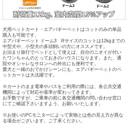
犬用ペットカート
・
エアバギーペットはコットのみ
の単品
購入も可能です。
エアバギーペット
ドーム3 Rサイズのコット
は12kgまでの
中型犬や、小型犬の多頭飼いの方にオススメです。
お泊まり旅行でベッドとして使えば、自分のニオイが付い
たワンちゃんのとっておきのハウスになります。また、通
院やオシャレなサロンへの外出にも便利です。
愛犬と一緒のおでかけシーンにも、エアバギーペットの
ペ
ットカート
は大活躍です。
※カートのまま電車やバスをご利用の際には、各公共交通
機関によって対応や基準が変わってきます。
お手数ですが、ご乗車の前に各交通機関の問い合わせ窓口
にてご確認下さいますよう、お願いいたします。
※お使いのPCモニターによって実物とは色の見え方が異な
る場合がございます。ご了承ください。