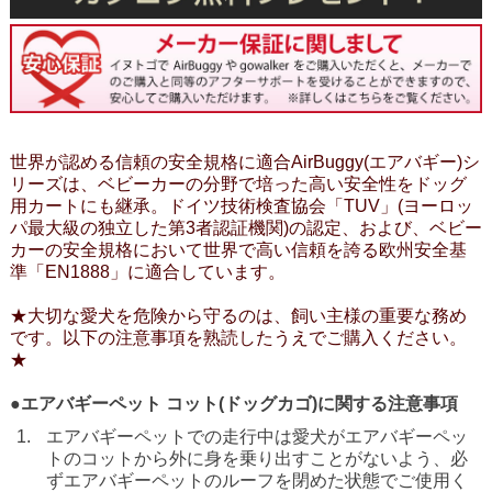
世界が認める信頼の安全規格に適合AirBuggy(エアバギー)シ
リーズは、ベビーカーの分野で培った高い安全性をドッグ
用カートにも継承。ドイツ技術検査協会「TUV」(ヨーロッ
パ最大級の独立した第3者認証機関)の認定、および、ベビー
カーの安全規格において世界で高い信頼を誇る欧州安全基
準「EN1888」に適合しています。
★大切な愛犬を危険から守るのは、飼い主様の重要な務め
です。以下の注意事項を熟読したうえでご購入ください。
★
●エアバギーペット コット(ドッグカゴ)に関する注意事項
エアバギーペットでの走行中は愛犬がエアバギーペッ
トのコットから外に身を乗り出すことがないよう、必
ずエアバギーペットのルーフを閉めた状態でご使用く