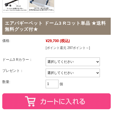
エアバギーペット ドーム3 Rコット単品 ★送料
無料グッズ付★
¥29,700
(税込)
価格:
[ポイント還元 297ポイント～]
ドーム3 Rカラー：
プレゼント：
数量:
個