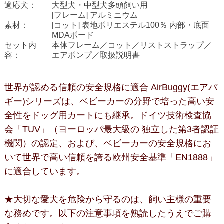
適応犬：
大型犬・中型犬多頭飼い用
[フレーム] アルミニウム
素材：
[コット] 表地ポリエステル100％ 内部・底面
MDAボード
セット内
本体フレーム／コット／リストストラップ／
容：
エアポンプ／取扱説明書
世界が認める信頼の安全規格に適合 AirBuggy(エアバ
ギー)シリーズは、ベビーカーの分野で培った高い安
全性をドッグ用カートにも継承。ドイツ技術検査協
会「TUV」（ヨーロッパ最大級の 独立した第3者認証
機関）の認定、および、ベビーカーの安全規格にお
いて世界で高い信頼を誇る欧州安全基準「EN1888」
に適合しています。
★大切な愛犬を危険から守るのは、飼い主様の重要
な務めです。以下の注意事項を熟読したうえでご購