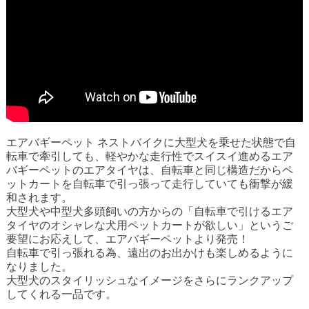
エアバギーペット ネストバイク
に大型犬を乗せた状態で
自
転車
で牽引しても、軽やかな走行性でスイスイ進めるエア
バギーペットのエアタイヤは、自転車と同じ構造だからペ
ットカートを自転車で引っ張って走行していても衝撃が緩
和されます。
大型犬や中型犬多頭飼いの方からの「
自転車で引ける
エア
タイヤのオシャレな
犬用ペットカート
が欲しい」というご
要望にお応えして、エアバギーペットより発売！
自転車
で引っ張れる為、遠出のお出かけも楽しめるように
なりました。
大型犬のスタイリッシュなイメージをさらにランクアップ
してくれる一品です。