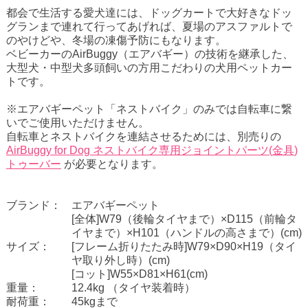
都会で生活する愛犬達には、ドッグカートで大好きなドッ
グランまで連れて行ってあげれば、夏場のアスファルトで
のやけどや、冬場の凍傷予防にもなります。
ベビーカーのAirBuggy（エアバギー）の技術を継承した、
大型犬・中型犬多頭飼いの方用こだわりの
犬用ペットカー
ト
です。
※エアバギーペット「ネストバイク」のみでは自転車に繋
いでご使用いただけません。
自転車とネストバイクを連結させるためには、別売りの
AirBuggy for Dog ネストバイク専用
ジョイントパーツ
(
金具
)
トゥーバー
が必要となります。
ブランド：
エアバギーペット
[全体]W79（後輪タイヤまで）×D115（前輪タ
イヤまで）×H101（ハンドルの高さまで）(cm)
サイズ：
[フレーム折りたたみ時]W79×D90×H19（タイ
ヤ取り外し時）(cm)
[コット]W55×D81×H61(cm)
重量：
12.4kg （タイヤ装着時）
耐荷重：
45kgまで