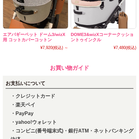
エアバギーペット ドーム3/wizX
DOME3&wizXコーナークッショ
用 コットカバーコットン
ントゥインクル
¥7,920
(税込)
～
¥7,480
(税込)
お買い物ガイド
お支払いについて
・クレジットカード
・楽天ペイ
・PayPay
・yahoo!ウォレット
・コンビニ(番号端末式)・銀行ATM・ネットバンキング