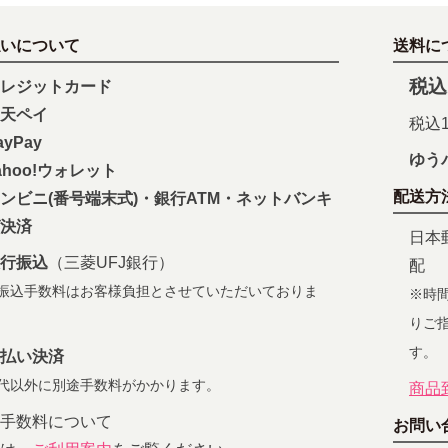
いについて
送料に
税込
レジットカード
天ペイ
税込1
yPay
ゆう
ahoo!ウォレット
配送方
ンビニ(番号端末式)・銀行ATM・ネットバンキ
決済
日本
行振込
（三菱UFJ銀行）
配
振込手数料はお客様負担とさせていただいておりま
※時
りご
す。
払い決済
代以外に別途手数料がかかります。
商品
手数料について
お問い