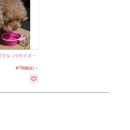
ボウル（Sサイズ・
）
¥770
(税込)
～