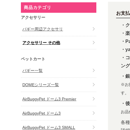
商品カテゴリ
お支払
アクセサリー
・ク
バギー周辺アクセサリ
・楽
・Pa
アクセサリー その他
・y
・コ
ペットカート
ング
バギー一覧
・銀
DOMEシリーズ一覧
※お
す。
AirBuggyPet ドーム3 Premier
・後
お品
AirBuggyPet ドーム3
各種
AirBuggyPet ドーム3 SMALL