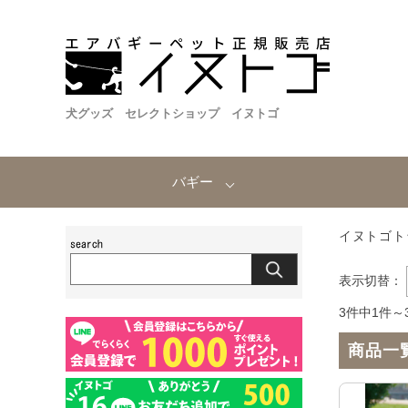
犬グッズ セレクトショップ イヌトゴ
バギー
イヌトゴト
表示切替：
3件中1件～
商品一