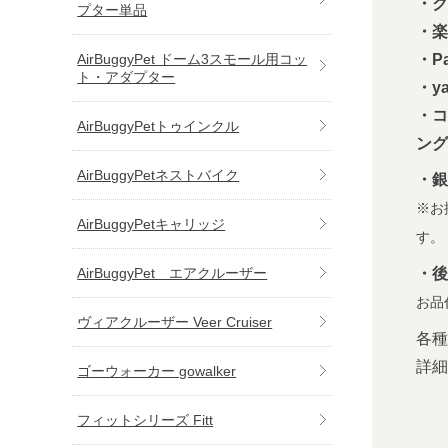
・ク
プター単品
・楽
AirBuggyPet ドーム3スモール用コッ
・Pa
ト・アダプター
・y
・コ
AirBuggyPetトゥインクル
ング
AirBuggyPetネストバイク
・銀
※お
AirBuggyPetキャリッジ
す。
AirBuggyPet エアクルーザー
・後
お品
ヴィアクルーザー Veer Cruiser
各種
詳
ゴーウォーカー gowalker
フィットシリーズ Fitt