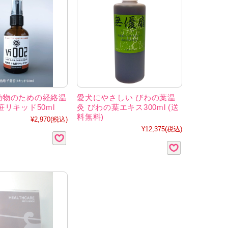
動物のための経絡温
愛犬にやさしい びわの葉温
笹リキッド50ml
灸 びわの葉エキス300ml (送
料無料)
¥2,970
(税込)
¥12,375
(税込)