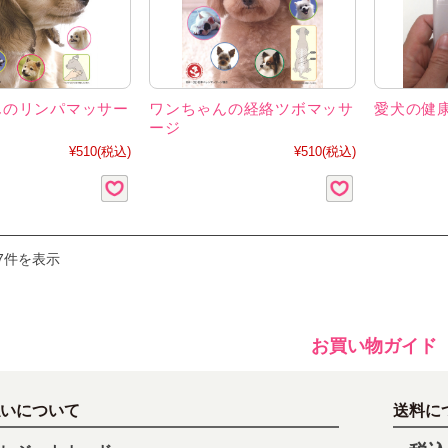
んのリンパマッサー
ワンちゃんの経絡ツボマッサ
愛犬の健
ージ
¥510
(税込)
¥510
(税込)
7件を表示
お買い物ガイド
いについて
送料に