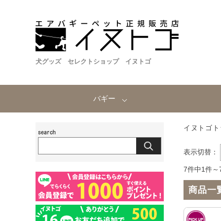
犬グッズ セレクトショップ イヌトゴ
バギー
イヌトゴト
表示切替：
7件中1件～
商品一