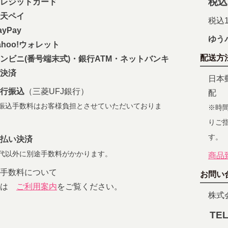
税込
レジットカード
天ペイ
税込1
yPay
ゆう
ahoo!ウォレット
配送方
ンビニ(番号端末式)・銀行ATM・ネットバンキ
決済
日本
行振込
（三菱UFJ銀行）
配
振込手数料はお客様負担とさせていただいておりま
※時
りご
す。
払い決済
代以外に別途手数料がかかります。
商品
手数料について
お問い
細は
ご利用案内
をご覧ください。
株式会
TEL