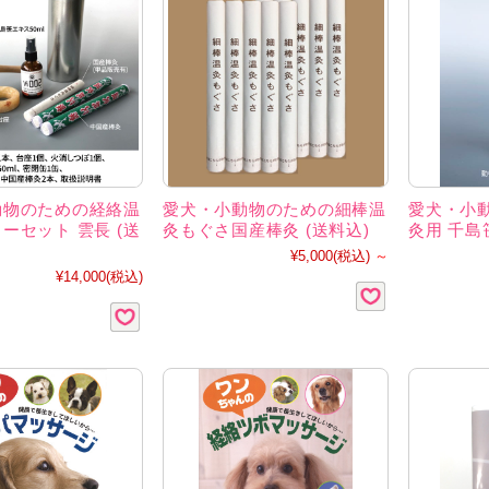
動物のための経絡温
愛犬・小動物のための細棒温
愛犬・小
ーセット 雲長 (送
灸もぐさ国産棒灸 (送料込)
灸用 千島
¥5,000
(税込)
～
¥14,000
(税込)