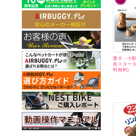
愛犬・小
灸スタータ
料無料)