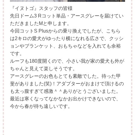
『イヌトゴ』スタッフの皆様
先日ドーム
3 R
コット単品・アースグレーを届けてい
ただきましたMと申します。
今回コット
S Plus
からの乗り換えでしたが、こちら
は
2
キロの愛犬がゆったり横になれる広さで、クッシ
ョンやブランケット、おもちゃなどを入れても余裕
です。
ルーフも
180
度開くので、小さい我が家の愛犬も外が
ちゃんと見えて楽しそうです。
アースグレーのお色もとても素敵でした。待った甲
斐がありました
(
笑
)
！アダプターがおまけで頂けるの
も太っ腹すぎて感激＾＾ありがとうございました。
最近は寒くなってなかなかお出かけできないので、
今から春が待ち遠しいです。