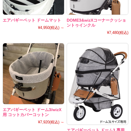
エアバギーペット ドームマット
DOME3&wizXコーナークッショ
ントゥインクル
¥4,950
(税込)
～
¥7,480
(税込)
エアバギーペット ドーム3/wizX
用 コットカバーコットン
¥7,920
(税込)
～
エアバギーペット ドーム3 専用