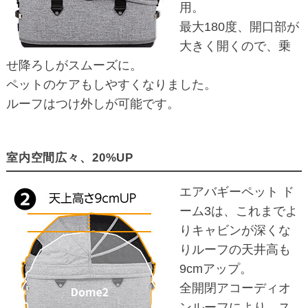
用。
最大180度、開口部が
大きく開くので、乗
せ降ろしがスムーズに。
ペットのケアもしやすくなりました。
ルーフはつけ外しが可能です。
室内空間広々、20%UP
エアバギーペット ド
ーム3は、これまでよ
りキャビンが深くな
りルーフの天井高も
9cmアップ。
全開閉アコーディオ
ンルーフにより、ス