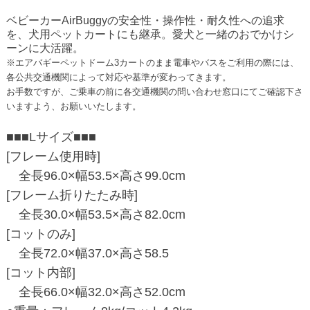
ベビーカーAirBuggyの安全性・操作性・耐久性への追求
を、犬用ペットカートにも継承。愛犬と一緒のおでかけシ
ーンに大活躍。
※エアバギーペットドーム3カートのまま電車やバスをご利用の際には、
各公共交通機関によって対応や基準が変わってきます。
お手数ですが、ご乗車の前に各交通機関の問い合わせ窓口にてご確認下さ
いますよう、お願いいたします。
■■■Lサイズ■■■
[フレーム使用時]
全長96.0×幅53.5×高さ99.0cm
[フレーム折りたたみ時]
全長30.0×幅53.5×高さ82.0cm
[コットのみ]
全長72.0×幅37.0×高さ58.5
[コット内部]
全長66.0×幅32.0×高さ52.0cm