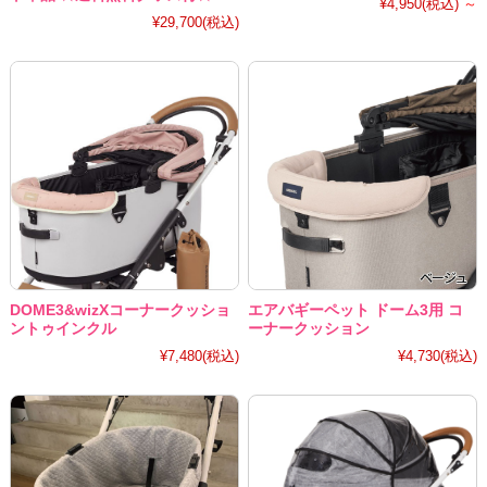
¥4,950
(税込)
～
¥29,700
(税込)
DOME3&wizXコーナークッショ
エアバギーペット ドーム3用 コ
ントゥインクル
ーナークッション
¥7,480
(税込)
¥4,730
(税込)