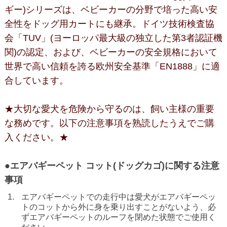
ギー)シリーズは、ベビーカーの分野で培った高い安
全性をドッグ用カートにも継承。ドイツ技術検査協
会「TUV」(ヨーロッパ最大級の独立した第3者認証機
関)の認定、および、ベビーカーの安全規格において
世界で高い信頼を誇る欧州安全基準「EN1888」に適
合しています。
★大切な愛犬を危険から守るのは、飼い主様の重要
な務めです。以下の注意事項を熟読したうえでご購
入ください。★
●エアバギーペット コット(ドッグカゴ)に関する注意
事項
エアバギーペットでの走行中は愛犬がエアバギーペッ
トのコットから外に身を乗り出すことがないよう、必
ずエアバギーペットのルーフを閉めた状態でご使用く