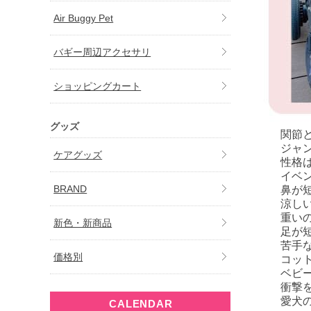
Air Buggy Pet
バギー周辺アクセサリ
ショッピングカート
グッズ
関節
ジャ
ケアグッズ
性格
イベ
BRAND
鼻が
涼し
重い
新色・新商品
足が
苦手
価格別
コッ
ベビ
衝撃
愛犬