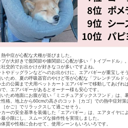
と熱中症が心配な
犬
種が並びました。
ンプが大好きで股関節や膝関節に心配が多い「トイプードル」
は社交的でお出かけが好きなコが多いですよね。
ントやドッグランなどへのお出かけに、エアバギーが重宝しそ
短いため、夏の呼吸器官のやけど等が心配な「フレンチブルド
い土の公園まで
犬用ペットカート
エアバギー
で移動してあげれ
ので、エアバギーがあるとオーナー様も安心です。
短いため地面にお腹が近い「ミニチュアダックスフンド」は、
な性格。地上から60cmの高さのコット［カゴ］での熱中症対
ト［かご］でリラックスして過ごせそう。
ーカーの安全基準を装備した「エアバギー」は、
エアタイヤ
に
を最小限にし、スムーズな操作性を実現しました。
の体質や性格に合わせて、使用シーンもいろいろです。