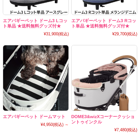
エアバギーペット ドーム3 Lコッ
エアバギーペット ドーム3 Rコッ
ト単品 ★送料無料グッズ付★
ト単品 ★送料無料グッズ付★
¥31,900
(税込)
¥29,700
(税込)
エアバギーペット ドームマット
DOME3&wizXコーナークッショ
ントゥインクル
¥4,950
(税込)
～
¥7,480
(税込)