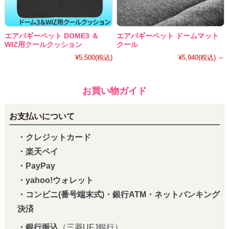
エアバギーペット DOME3 ＆
エアバギーペット ドームマット
WIZ用クールクッション
クール
¥5,500
(税込)
¥5,940
(税込)
～
お買い物ガイド
お支払いについて
・クレジットカード
・楽天ペイ
・PayPay
・yahoo!ウォレット
・コンビニ(番号端末式)・銀行ATM・ネットバンキング
決済
・銀行振込
（三菱UFJ銀行）